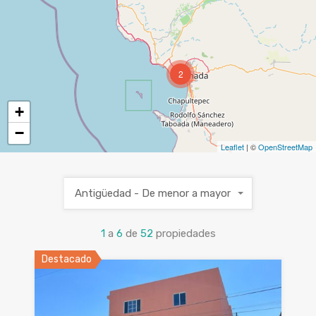
2
+
−
Leaflet
| ©
OpenStreetMap
Antigüedad - De menor a mayor
1
a
6
de
52
propiedades
Destacado