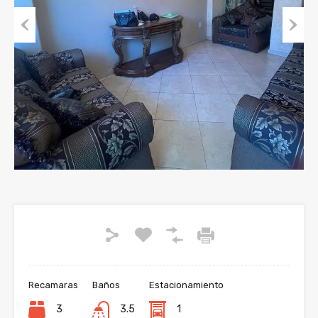
Previous
Next
Recamaras
Baños
Estacionamiento
3
3.5
1