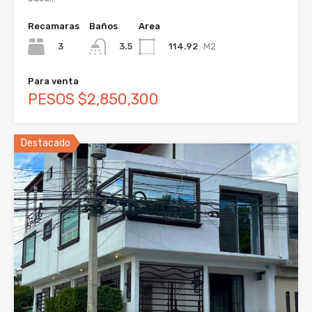
Recamaras
Baños
Area
3
114.92
M2
3.5
Para venta
PESOS $2,850,300
Destacado