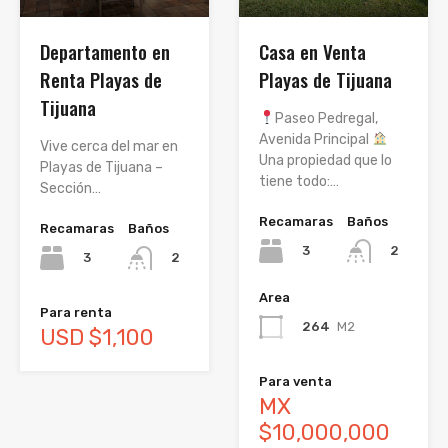
Departamento en
Casa en Venta
Renta Playas de
Playas de Tijuana
Tijuana
Paseo Pedregal,
Avenida Principal
Vive cerca del mar en
Una propiedad que lo
Playas de Tijuana –
tiene todo:…
Sección…
Recamaras
Baños
Recamaras
Baños
3
2
3
2
Area
Para renta
264
M2
USD $1,100
Para venta
MX
$10,000,000