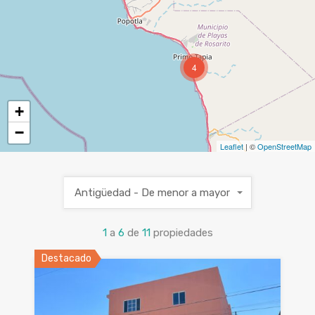
4
+
−
Leaflet
| ©
OpenStreetMap
Antigüedad - De menor a mayor
1
a
6
de
11
propiedades
Destacado