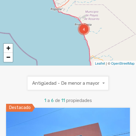
4
+
−
Leaflet
| ©
OpenStreetMap
Antigüedad - De menor a mayor
1
a
6
de
11
propiedades
Destacado