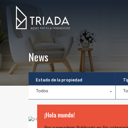
News
Estado de la propiedad
Ti
Todos
To
¡Hola mundo!
Por
superadmin
Publicado en
Sin categorí