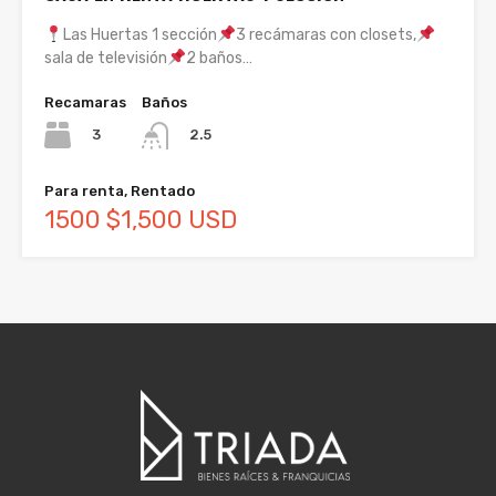
Las Huertas 1 sección
3 recámaras con closets,
sala de televisión
2 baños…
Recamaras
Baños
3
2.5
Para renta, Rentado
1500 $1,500 USD