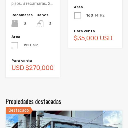
pisos, 3 recamaras, 2…
Area
Recamaras
Baños
160
MTR2
3
3
Para venta
$35,000 USD
Area
250
M2
Para venta
USD $270,000
Propiedades destacadas
Destacado