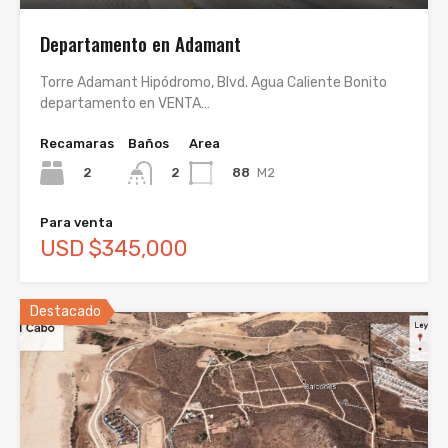
Departamento en Adamant
Torre Adamant Hipódromo, Blvd. Agua Caliente Bonito
departamento en VENTA…
Recamaras
Baños
Area
2
88
M2
2
Para venta
USD $345,000
Destacado