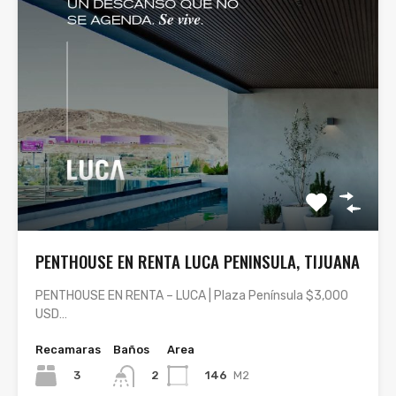
PENTHOUSE EN RENTA LUCA PENINSULA, TIJUANA
PENTHOUSE EN RENTA – LUCA | Plaza Península $3,000
USD…
Recamaras
Baños
Area
3
146
M2
2