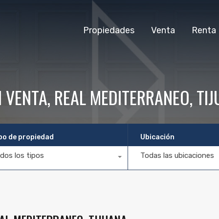
Propiedades
Venta
Renta
 VENTA, REAL MEDITERRANEO, TI
po de propiedad
Ubicación
dos los tipos
Todas las ubicaciones