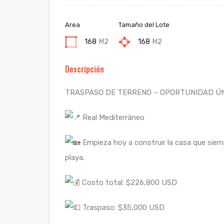
Area
Tamaño del Lote
168
M2
168
M2
Descripción
TRASPASO DE TERRENO – OPORTUNIDAD Ú
R
eal Mediterráneo
Empieza hoy a construir la casa que siem
playa.
Costo total: $226,800 USD
Traspaso: $35,000 USD