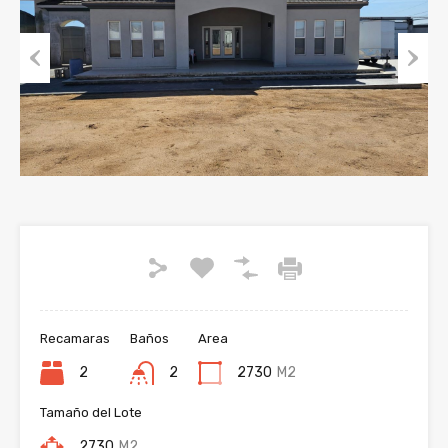
Previous
Next
Recamaras
Baños
Area
2
2
2730
M2
Tamaño del Lote
2730
M2