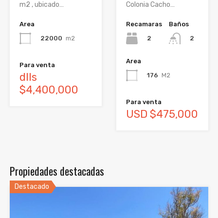
m2 , ubicado…
Colonia Cacho…
Area
Recamaras
Baños
22000
m2
2
2
Area
Para venta
dlls
176
M2
$4,400,000
Para venta
USD $475,000
Propiedades destacadas
Destacado