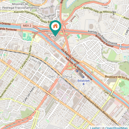
Leaflet
| ©
OpenStreetMap