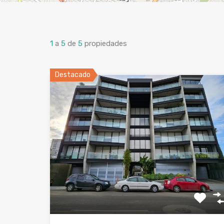
1
a
5
de
5
propiedades
Destacado