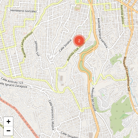
2
+
−