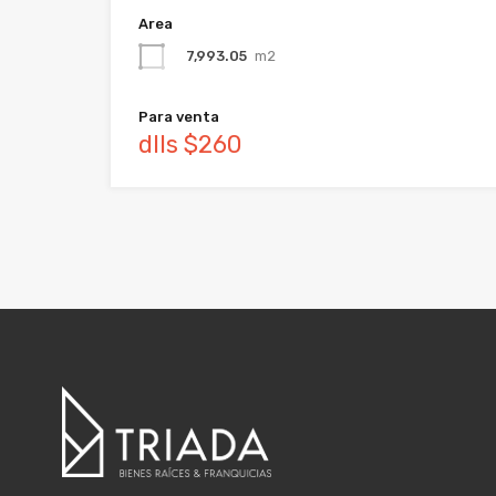
Area
7,993.05
m2
Para venta
dlls $260