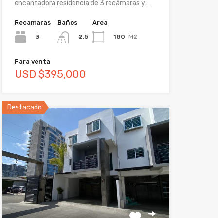
encantadora residencia de 3 recámaras y…
Recamaras
Baños
Area
3
180
M2
2.5
Para venta
USD $395,000
Destacado