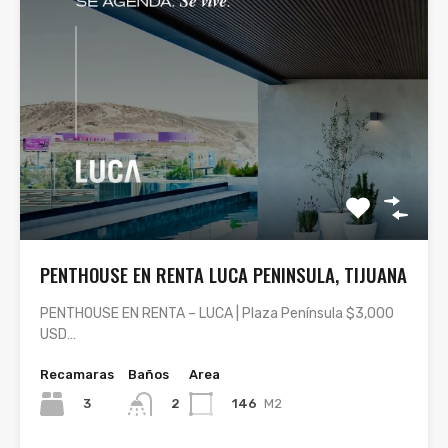
PENTHOUSE EN RENTA LUCA PENINSULA, TIJUANA
PENTHOUSE EN RENTA – LUCA | Plaza Península $3,000
USD…
Recamaras
Baños
Area
3
146
M2
2