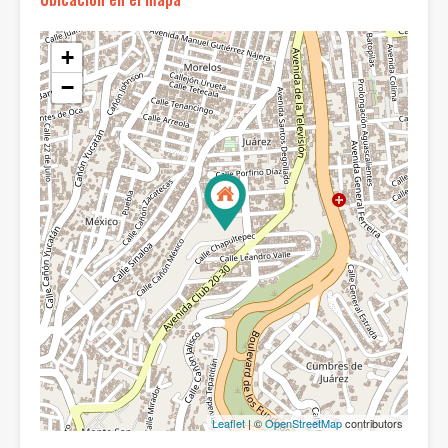
+
−
Leaflet
| ©
OpenStreetMap
contributors